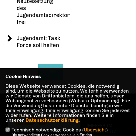
Neubesetzung
des
Jugendamtsdirektor
frei
Jugendamt: Task
Force soll helfen
MEHR
Cookie Hinweis
Diese Webseite verwendet Cookies, die notwendig
sind, um die Webseite zu nutzen. Weiterhin verwenden
wir Dienste von Drittanbietern, die uns helfen, unser
Webangebot zu verbessern (Website-Optmierung). Für
die Verwendung bestimmter Dienste, benötigen wir
Ihre Einwilligung. Ihre Einwilligung können Sie jederzeit
widerrufen. Weitere Informationen finden Sie in
unserer
Datenschutzerklärung
.
IMPRESSUM
Technisch notwendige Cookies (
Übersicht
)
DATENSCHUTZ
Die notwendigen Cookies werden allein für den