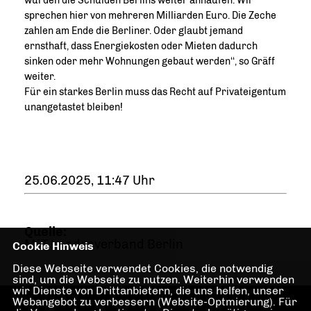
würden die Schulden Berlins weiter anhäufen. Wir
sprechen hier von mehreren Milliarden Euro. Die Zeche
zahlen am Ende die Berliner. Oder glaubt jemand
ernsthaft, dass Energiekosten oder Mieten dadurch
sinken oder mehr Wohnungen gebaut werden‘‘, so Gräff
weiter.
Für ein starkes Berlin muss das Recht auf Privateigentum
unangetastet bleiben!
25.06.2025, 11:47 Uhr
Quelle:
MIT Landesverband Berlin
Cookie Hinweis
Diese Webseite verwendet Cookies, die notwendig
sind, um die Webseite zu nutzen. Weiterhin verwenden
wir Dienste von Drittanbietern, die uns helfen, unser
Webangebot zu verbessern (Website-Optmierung). Für