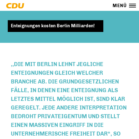
MENÜ
Enteignungen kosten Berlin Milliarden!
,,DIE MIT BERLIN LEHNT JEGLICHE
ENTEIGNUNGEN GLEICH WELCHER
BRANCHE AB. DIE GRUNDGESETZLICHEN
FÄLLE, IN DENEN EINE ENTEIGNUNG ALS
LETZTES MITTEL MÖGLICH IST, SIND KLAR
GEREGELT. JEDE ANDERE INTERPRETATION
BEDROHT PRIVATEIGENTUM UND STELLT
EINEN MASSIVEN EINGRIFF IN DIE
UNTERNEHMERISCHE FREIHEIT DAR“, SO