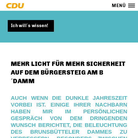
MENÜ
Ich will´s wissen!
MEHR LICHT FÜR MEHR SICHERHEIT
AUF DEM BÜRGERSTEIG AM B
´DAMM
AUCH WENN DIE DUNKLE JAHRESZEIT
VORBEI IST. EINIGE IHRER NACHBARN
HABEN MIR IM PERSÖNLICHEN
GESPRÄCH VON DEM DRINGENDEN
WUNSCH BERICHTET, DIE BELEUCHTUNG
DES BRUNSBÜTTELER DAMMES ZU