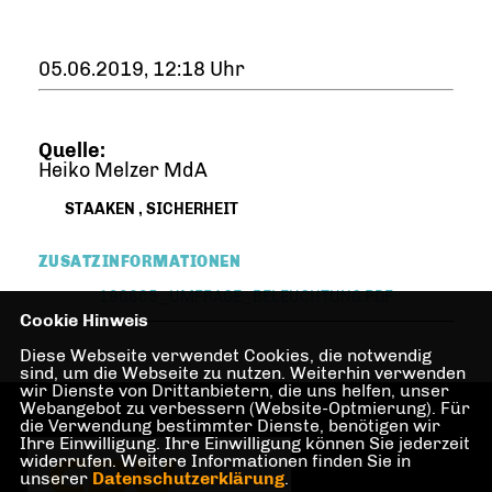
05.06.2019, 12:18 Uhr
Quelle:
Heiko Melzer MdA
STAAKEN
,
SICHERHEIT
ZUSATZINFORMATIONEN
190605_UMFRAGE_BELEUCHTUNG.PDF
Cookie Hinweis
Diese Webseite verwendet Cookies, die notwendig
sind, um die Webseite zu nutzen. Weiterhin verwenden
wir Dienste von Drittanbietern, die uns helfen, unser
Webangebot zu verbessern (Website-Optmierung). Für
die Verwendung bestimmter Dienste, benötigen wir
Ihre Einwilligung. Ihre Einwilligung können Sie jederzeit
widerrufen. Weitere Informationen finden Sie in
unserer
Datenschutzerklärung
.